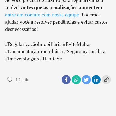
Se você precisa de auxílio para regularizar seu
imóvel
antes que as penalizações aumentem
,
entre em contato com nossa equipe
. Podemos
ajudar você a resolver pendências e evitar custos
desnecessários!
#RegularizaçãoImobiliária #EviteMultas
#DocumentaçãoImobiliária #SegurançaJurídica
#ImóveisLegais #HabiteSe
1
Curtir