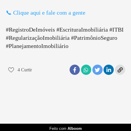
📞 Clique aqui e fale com a gente
#RegistroDeImóveis #EscrituraImobiliária #ITBI
#RegularizaçãoImobiliária #PatrimônioSeguro
#PlanejamentoImobiliário
4
Curtir
Feito com
Alboom